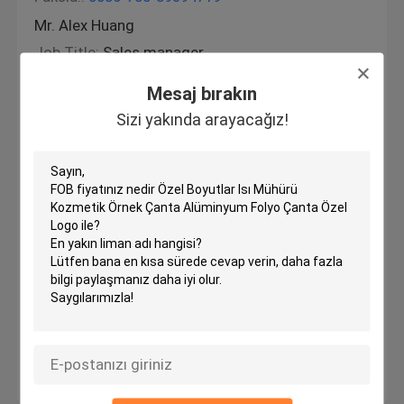
Mr. Alex Huang
Job Title:
Sales manager
İş Telefonu:
0086 755 89315501 / 18688718622
Mesaj bırakın
Whatsapp:
+8618688718622
Sizi yakında arayacağız!
Skype:
rainbow.pack
WeChat:
18688718622
E-posta:
rainbow-pack@hotmail.com
Ms. Alina Zhang
Job Title:
Sales
İş Telefonu:
0086 755 89315501 / 18123790866
Whatsapp:
+8618123790866
Skype:
rainbow.pack
WeChat:
18688718622
E-posta:
feedback@rainbow-pack.com