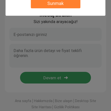
Sunmak
Mesaj bırakın
Sizi yakında arayacağız!
Ana sayfa
Hakkımızda
Bize ulaşın
Desktop Site
Site Haritası
Gizlilik Politikası