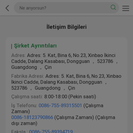
İletişim Bilgileri
Şirket Ayrıntıları
Adres:
Adres: 5. Kat, Bina 6, No.23, Xinbao İkinci
Cadde, Dalang Kasabası, Dongguan ， 523786 ，
Guangdong ， Çin
Fabrika Adresi:
Adres: 5. Kat, Bina 6, No.23, Xinbao
İkinci Cadde, Dalang Kasabası, Dongguan ，
523786 ， Guangdong ， Çin
Çalışma saati:
8:00-18:00 (Pekin saati)
İş Telefonu:
0086-755-89315501
(Çalışma
Zamanı)
0086-18123790866
(Çalışma Zamanı) (Çalışma
dışı zaman)
Faksla.:
0086-755-89394719