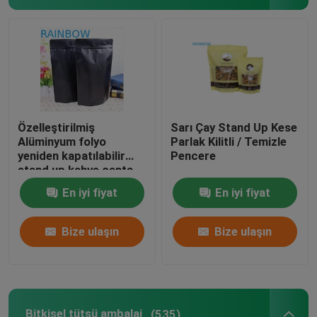
Özelleştirilmiş
Sarı Çay Stand Up Kese
Alüminyum folyo
Parlak Kilitli / Temizle
yeniden kapatılabilir
Pencere
stand up kahve çanta
250g
En iyi fiyat
En iyi fiyat
Bize ulaşın
Bize ulaşın
Bitkisel tütsü ambalaj
(535)