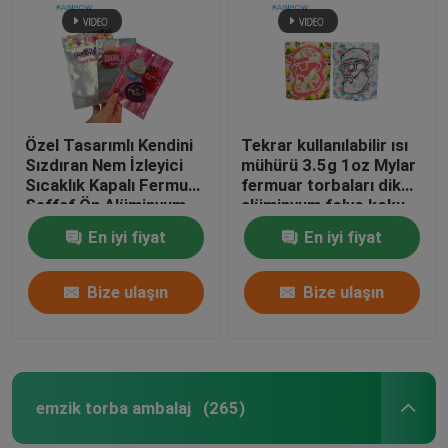
Özel Tasarımlı Kendini
Tekrar kullanılabilir ısı
Sızdıran Nem İzleyici
mühürü 3.5g 1oz Mylar
Sıcaklık Kapalı Fermuar
fermuar torbaları dik
Şeffaf Ön Alüminyum
alüminyum folyo koku
Folyo Geri Şeker İçin
geçirmez Cali gıda
En iyi fiyat
En iyi fiyat
Mylar Plastik Torba
depolama Mylar
torbaları özel basılı
Bize ulaşın
Bize ulaşın
emzik torba ambalaj
(265)