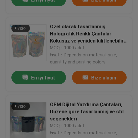
Özel olarak tasarlanmış
Holografik Renkli Çantalar
Kokusuz ve yeniden kilitlenebilir
fonksiyonlu Folyo Çantaları
MOQ：1000 adet
Fiyat：Depends on material, size,
quantity and printing colors
En iyi fiyat
Bize ulaşın
OEM Dijital Yazdırma Çantaları,
Düzene göre tasarlanmış ve stil
seçenekleri
MOQ：1000 adet
Fiyat：Depends on material, size,