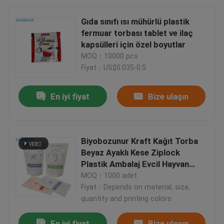
Gıda sınıfı ısı mühürlü plastik
fermuar torbası tablet ve ilaç
kapsülleri için özel boyutlar
MOQ：10000 pcs
Fiyat：US$0.035-0.5
En iyi fiyat
Bize ulaşın
Biyobozunur Kraft Kağıt Torba
Beyaz Ayaklı Kese Ziplock
Plastik Ambalaj Evcil Hayvan
Maması İçin Kompostlanabilir
MOQ：1000 adet
Fiyat：Depends on material, size,
quantity and printing colors
En iyi fiyat
Bize ulaşın