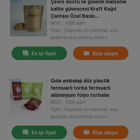
Çevre dostu ve güvenli malzeme
kalite güvencesi Kraft Kağıt
Çantası Özel Baskı
Bizimle İletişim
Biyodegradable Kağıt Çantası
MOQ：1000 adet
Fiyat：Depends on material, size,
Haberler
quantity and printing colors
En iyi fiyat
Bize ulaşın
Davalar
Bir İndirim İste
Gıda ambalajı düz plastik
fermuarlı torba fermuarlı
alüminyum folyo torbalar
Plastik Ambalaj paketleri
MOQ：1000 adet
Fiyat：Depends on material, size,
Snack çanta ambalaj
quantity and printing colors
En iyi fiyat
Bize ulaşın
emzik torba ambalaj