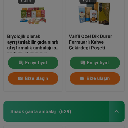
özel kağıt torbalar
Blister kart paketleme
Biyolojik olarak
Valfli Özel Dik Durur
ayrıştırılabilir gıda sınıfı
Fermuarlı Kahve
atıştırmalık ambalajı ısı
Çekirdeği Poşeti
Plastik şişeler hap
mühürü alüminyum
folyo fermuar torbası
En iyi fiyat
En iyi fiyat
fındıklar için çay kahve
evcil hayvan yiyecekleri
Bize ulaşın
Bize ulaşın
Snack çanta ambalaj
(629)