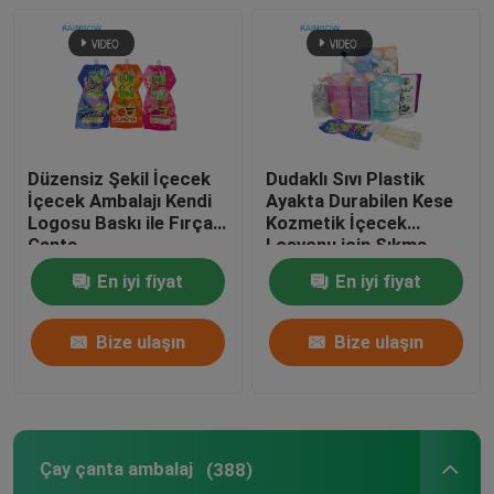
Düzensiz Şekil İçecek
Dudaklı Sıvı Plastik
İçecek Ambalajı Kendi
Ayakta Durabilen Kese
Logosu Baskı ile Fırçalı
Kozmetik İçecek
Çanta
Losyonu için Sıkma
Ambalaj Torbası
En iyi fiyat
En iyi fiyat
Bize ulaşın
Bize ulaşın
Çay çanta ambalaj
(388)