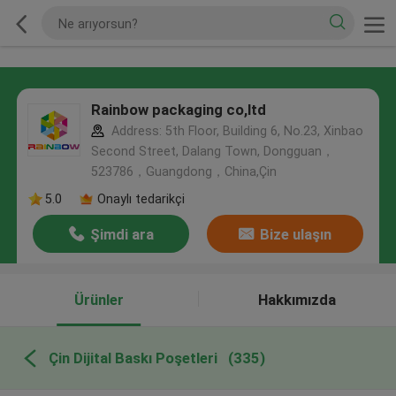
Rainbow packaging co,ltd
Address: 5th Floor, Building 6, No.23, Xinbao
Second Street, Dalang Town, Dongguan，
523786，Guangdong，China,Çin
5.0
Onaylı tedarikçi
Şimdi ara
Bize ulaşın
Ürünler
Hakkımızda
Çin Dijital Baskı Poşetleri
(335)