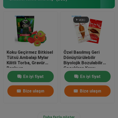
Koku Geçirmez Bitkisel
Özel Basılmış Geri
Tütsü Ambalajı Mylar
Dönüştürülebilir
Kilitli Torba, Gravür
Biyolojik Bozulabilir
Baskı ve
Çocuklara Karşı
Özelleştirilebilir Boyut
Dayanıklı Mylar Torbası
En iyi fiyat
En iyi fiyat
Gıda Ambalajı için
Ziplock Torba
Bize ulaşın
Bize ulaşın
Daha fazla göster