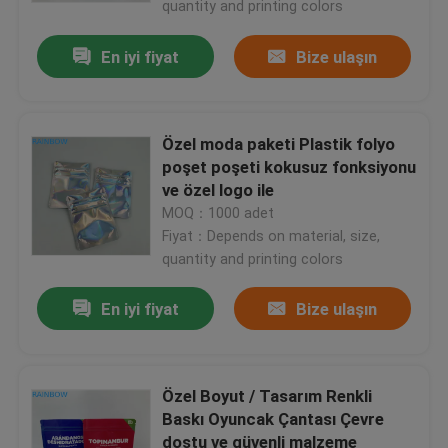
quantity and printing colors
En iyi fiyat
Bize ulaşın
Özel moda paketi Plastik folyo
poşet poşeti kokusuz fonksiyonu
ve özel logo ile
MOQ：1000 adet
Fiyat：Depends on material, size,
quantity and printing colors
En iyi fiyat
Bize ulaşın
Özel Boyut / Tasarım Renkli
Baskı Oyuncak Çantası Çevre
dostu ve güvenli malzeme