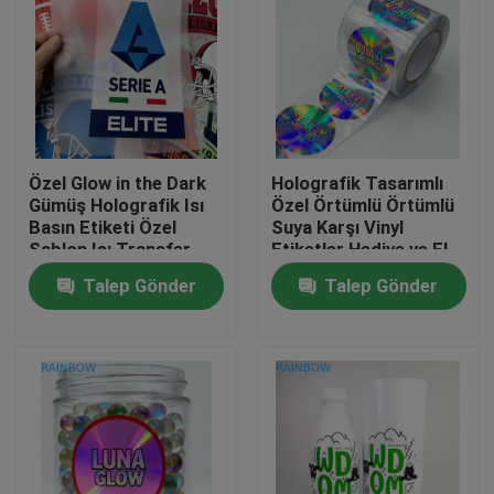
Özel Glow in the Dark
Holografik Tasarımlı
Gümüş Holografik Isı
Özel Örtümlü Örtümlü
Basın Etiketi Özel
Suya Karşı Vinyl
Şablon Isı Transfer
Etiketler Hediye ve El
Giysi Dikkate Alıcı
Sanatı için OEM Marka
Talep Gönder
Talep Gönder
Yapıştırıcı Etiketler
Evde
Ürün
Bizim Hakkımızda