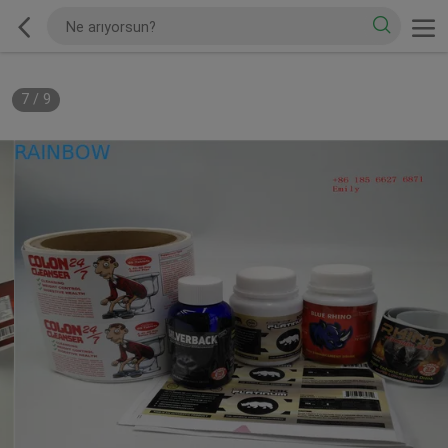
7
/
9