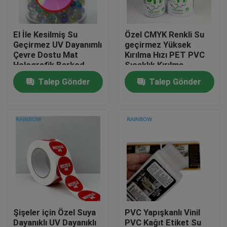
Bizimle İletişim
El İle Kesilmiş Su
Özel CMYK Renkli Su
Geçirmez UV Dayanımlı
geçirmez Yüksek
Çevre Dostu Mat
Kırılma Hızı PET PVC
Haberler
Holografik Barkod
Sıcaklık Kırılma
Yapışkanlı Vinil
Kaplama Etiketleri
Talep Gönder
Talep Gönder
Etiketler El Sanatları
Cam Şişeler için
Davalar
Endüstriyel İçin
Bir İndirim İste
Plastik Ambalaj paketleri
Snack çanta ambalaj
Şişeler için Özel Suya
PVC Yapışkanlı Vinil
emzik torba ambalaj
Dayanıklı UV Dayanıklı
PVC Kağıt Etiket Su