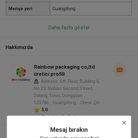
Menşe yeri
Guangdong
Daha fazla göster
Hakkımızda
Rainbow packaging co,ltd
üretici profili
Address: 5th Floor, Building 6,
No.23, Xinbao Second Street,
Dalang Town, Dongguan，
523786，Guangdong，China ,Çin
5.0
Onaylı tedarikçi
Mesaj bırakın
Daha fazla göster