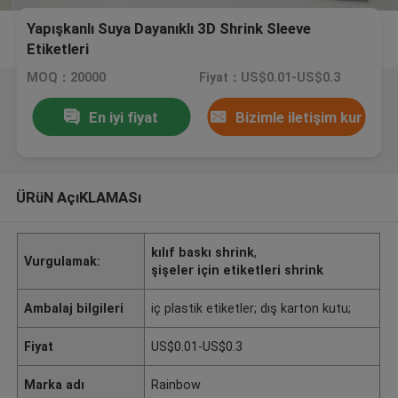
Yapışkanlı Suya Dayanıklı 3D Shrink Sleeve
Etiketleri
MOQ：20000
Fiyat：US$0.01-US$0.3
En iyi fiyat
Bizimle iletişim kur
ÜRüN AçıKLAMASı
kılıf baskı shrink
,
Vurgulamak:
şişeler için etiketleri shrink
Ambalaj bilgileri
iç plastik etiketler; dış karton kutu;
Fiyat
US$0.01-US$0.3
Marka adı
Rainbow