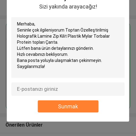
Sizi yakında arayacağız!
Daha fazla göster
En İyi Fiyatı Alın
Toptan Özelleştirilmiş
Holografik Lamine Zip Kilit
Plastik Mylar Torbalar Protein
topları Çanta
Devam et
Sunmak
Önerilen Ürünler