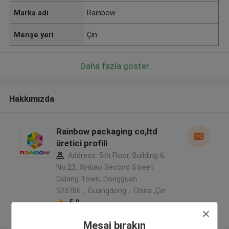
Marka adı
Rainbow
Menşe yeri
Çin
Daha fazla göster
Hakkımızda
Rainbow packaging co,ltd
üretici profili
Address: 5th Floor, Building 6,
No.23, Xinbao Second Street,
Dalang Town, Dongguan，
523786，Guangdong，China ,Çin
5.0
Onaylı tedarikçi
Mesaj bırakın