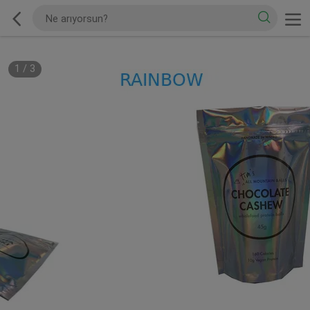
1
/
3