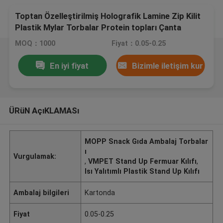
Toptan Özelleştirilmiş Holografik Lamine Zip Kilit
Plastik Mylar Torbalar Protein topları Çanta
MOQ：1000
Fiyat：0.05-0.25
En iyi fiyat
Bizimle iletişim kur
ÜRüN AçıKLAMASı
MOPP Snack Gıda Ambalaj Torbalar
ı
Vurgulamak:
,
VMPET Stand Up Fermuar Kılıfı
,
Isı Yalıtımlı Plastik Stand Up Kılıfı
Ambalaj bilgileri
Kartonda
Fiyat
0.05-0.25