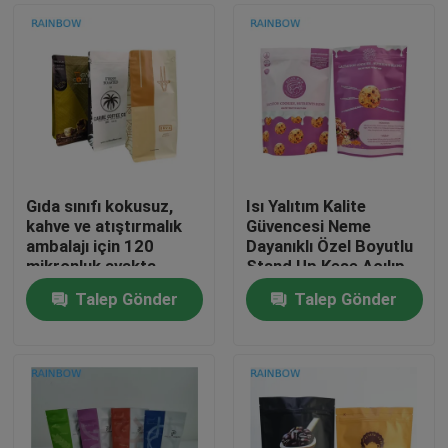
Gıda sınıfı kokusuz,
Isı Yalıtım Kalite
kahve ve atıştırmalık
Güvencesi Neme
ambalajı için 120
Dayanıklı Özel Boyutlu
mikronluk ayakta
Stand Up Kese Açılıp
duran poşet
Kapanabilir Gıda
Talep Gönder
Talep Gönder
Torbası
Evde
Ürün
Bizim Hakkımızda