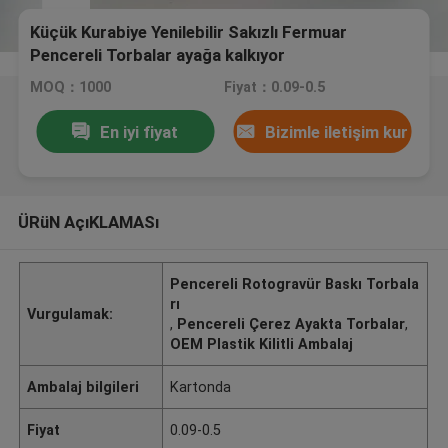
Küçük Kurabiye Yenilebilir Sakızlı Fermuar
Pencereli Torbalar ayağa kalkıyor
MOQ：1000
Fiyat：0.09-0.5
En iyi fiyat
Bizimle iletişim kur
ÜRüN AçıKLAMASı
Pencereli Rotogravür Baskı Torbala
rı
Vurgulamak:
,
Pencereli Çerez Ayakta Torbalar
,
OEM Plastik Kilitli Ambalaj
Ambalaj bilgileri
Kartonda
Fiyat
0.09-0.5