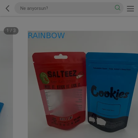
1
/
3