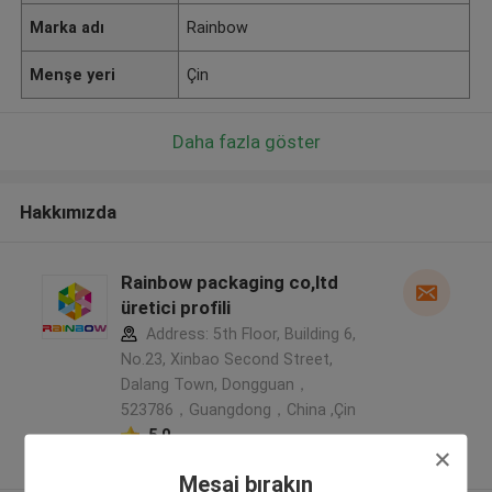
Marka adı
Rainbow
Menşe yeri
Çin
Daha fazla göster
Hakkımızda
Rainbow packaging co,ltd
üretici profili
Address: 5th Floor, Building 6,
No.23, Xinbao Second Street,
Dalang Town, Dongguan，
523786，Guangdong，China ,Çin
5.0
Onaylı tedarikçi
Mesaj bırakın