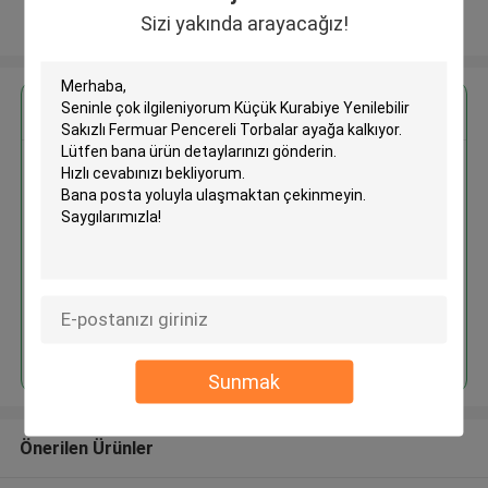
Sizi yakında arayacağız!
Daha fazla göster
En İyi Fiyatı Alın
Küçük Kurabiye Yenilebilir Sakızlı
Fermuar Pencereli Torbalar
ayağa kalkıyor
Devam et
Sunmak
Önerilen Ürünler