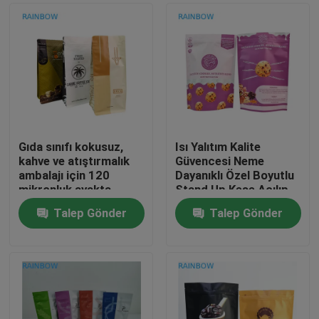
Gıda sınıfı kokusuz,
Isı Yalıtım Kalite
kahve ve atıştırmalık
Güvencesi Neme
ambalajı için 120
Dayanıklı Özel Boyutlu
mikronluk ayakta
Stand Up Kese Açılıp
duran poşet
Kapanabilir Gıda
Talep Gönder
Talep Gönder
Torbası
Evde
Ürün
Bizim Hakkımızda