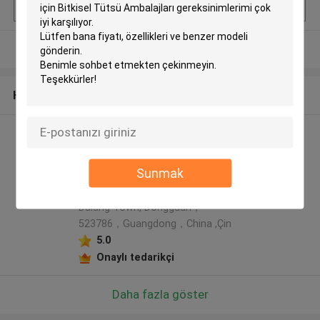
Menşe yeri
Shenzhen, Çin
Daha fazla göster
Hakkımızda
Rainbow packaging co,ltd
üretici profili
Sunmak
Address: 5th Floor, Building 6,
No.23, Xinbao Second Street,
Dalang Town, Dongguan，
523786，Guangdong，China ,Çin
5.0
Onaylı tedarikçi
Daha fazla göster