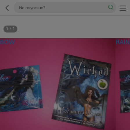
1
/
1