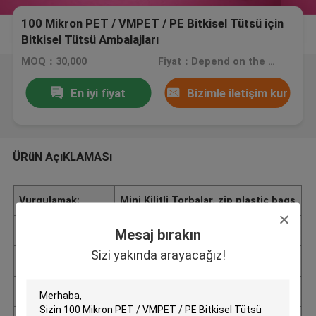
100 Mikron PET / VMPET / PE Bitkisel Tütsü için
Bitkisel Tütsü Ambalajları
MOQ：30,000
Fiyat：Depend on the bags you need.
En iyi fiyat
Bizimle iletişim kur
ÜRüN AçıKLAMASı
Vurgulamak:
Mini Kilitli Torbalar
,
zip plastic bags
Ambalaj bilgileri
Dış karton kutu, ambalaj iç Poli
Mesaj bırakın
Sizi yakında arayacağız!
Fiyat
Depend on the bags you need.
Marka adı
Rainbow