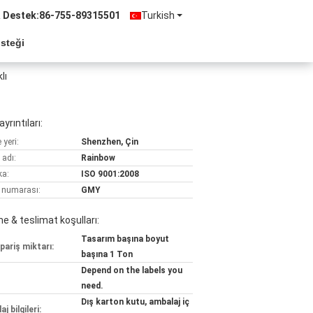
& Destek:
86-755-89315501
Turkish
Isteği
lı
yrıntıları:
yeri:
Shenzhen, Çin
 adı:
Rainbow
ka:
ISO 9001:2008
 numarası:
GMY
 & teslimat koşulları:
Tasarım başına boyut
pariş miktarı:
başına 1 Ton
Depend on the labels you
need.
Dış karton kutu, ambalaj iç
j bilgileri: