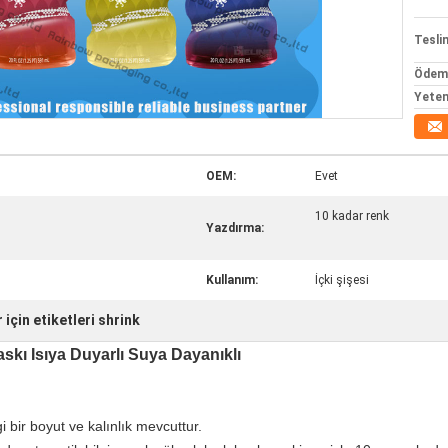
Tesli
Ödeme
Yeten
OEM:
Evet
10 kadar renk
Yazdırma:
Kullanım:
İçki şişesi
 için etiketleri shrink
askı Isıya Duyarlı Suya Dayanıklı
i bir boyut ve kalınlık mevcuttur.