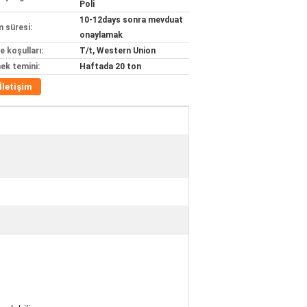
Poli
10-12days sonra mevduat
m süresi:
onaylamak
 koşulları:
T/t, Western Union
ek temini:
Haftada 20 ton
İletişim