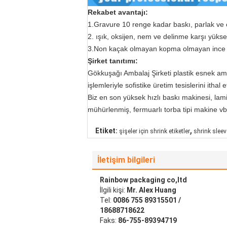
Rekabet avantajı:
1.Gravure 10 renge kadar baskı, parlak ve c
2. ışık, oksijen, nem ve delinme karşı yüks
3.Non kaçak olmayan kopma olmayan ince k
Şirket tanıtımı:
Gökkuşağı Ambalaj Şirketi plastik esnek am
işlemleriyle sofistike üretim tesislerini ithal et
Biz en son yüksek hızlı baskı makinesi, lam
mühürlenmiş, fermuarlı torba tipi makine vb
,
Etiket:
şişeler için shrink etiketler
shrink sleev
İletişim bilgileri
Rainbow packaging co,ltd
İlgili kişi:
Mr. Alex Huang
Tel:
0086 755 89315501 /
18688718622
Faks:
86-755-89394719