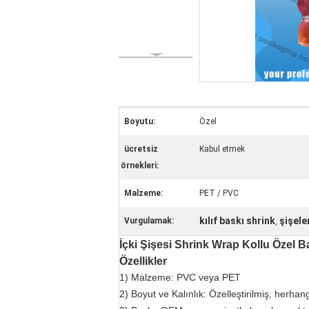
Boyutu:
Özel
ücretsiz
Kabul etmek
örnekleri:
Malzeme:
PET / PVC
kılıf baskı shrink
şişeler
Vurgulamak:
,
İçki Şişesi Shrink Wrap Kollu Özel B
Özellikler
1) Malzeme: PVC veya PET
2) Boyut ve Kalınlık: Özelleştirilmiş, herhang