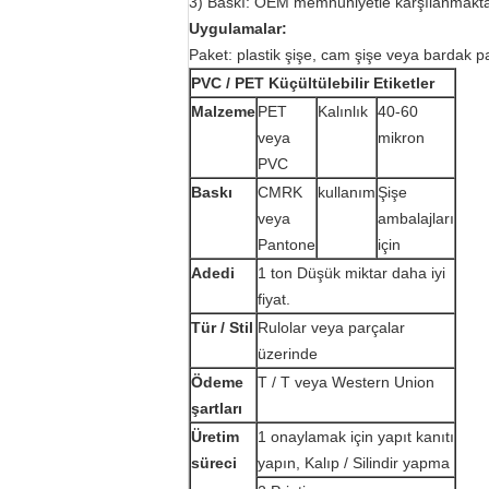
3) Baskı: OEM memnuniyetle karşılanmaktadır
Uygulamalar:
Paket: plastik şişe, cam şişe veya bardak pak
PVC / PET Küçültülebilir Etiketler
Malzeme
PET
Kalınlık
40-60
veya
mikron
PVC
Baskı
CMRK
kullanım
Şişe
veya
ambalajları
Pantone
için
Adedi
1 ton Düşük miktar daha iyi
fiyat.
Tür / Stil
Rulolar veya parçalar
üzerinde
Ödeme
T / T veya Western Union
şartları
Üretim
1 onaylamak için yapıt kanıtı
süreci
yapın, Kalıp / Silindir yapma