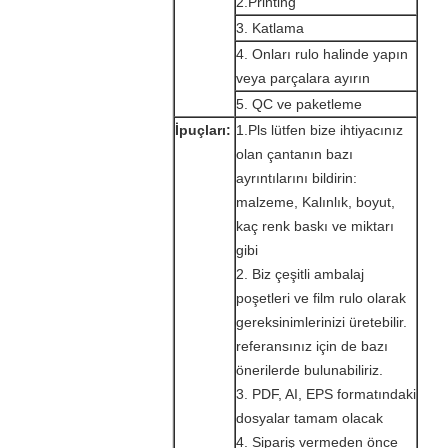
2.Printing
3. Katlama
4. Onları rulo halinde yapın
veya parçalara ayırın
5. QC ve paketleme
İpuçları:
1.Pls lütfen bize ihtiyacınız
olan çantanın bazı
ayrıntılarını bildirin:
malzeme, Kalınlık, boyut,
kaç renk baskı ve miktarı
gibi
2. Biz çeşitli ambalaj
poşetleri ve film rulo olarak
gereksinimlerinizi üretebilir.
referansınız için de bazı
önerilerde bulunabiliriz.
3. PDF, AI, EPS formatındaki
dosyalar tamam olacak
4. Sipariş vermeden önce