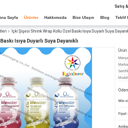
Satış 
Ana Sayfa
Ürünler
Hakkımızda
Bize Ulaşın
Blog
Teklif 
leri
İçki Şişesi Shrink Wrap Kollu Özel Baskı Isıya Duyarlı Suya Dayanık
 Baskı Isıya Duyarlı Suya Dayanıklı
Ürün a
Menşe 
Marka
Sertifi
Model
Ödeme
Min si
Fiyat:
Ambala