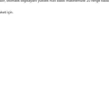
, otomatik bilgisayarlı yüksek hızlı baskı makinemizle 10 renge kadar 
eti için.