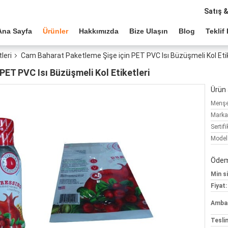
Satış 
Ana Sayfa
Ürünler
Hakkımızda
Bize Ulaşın
Blog
Teklif 
leri
Cam Baharat Paketleme Şişe için PET PVC Isı Büzüşmeli Kol Etik
PET PVC Isı Büzüşmeli Kol Etiketleri
Ürün a
Menşe 
Marka
Sertifi
Model
Ödeme
Min si
Fiyat:
Ambala
Tesli