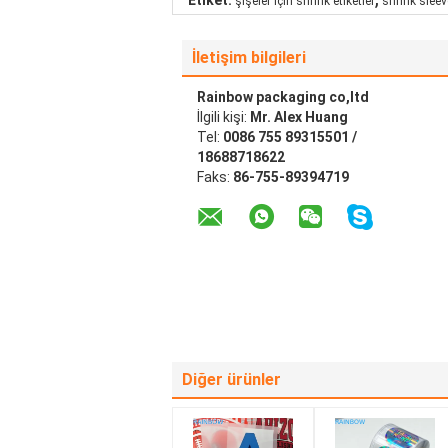
Etiket:
şişeler için shrink etiketler
shrink sleev
İletişim bilgileri
Rainbow packaging co,ltd
İlgili kişi:
Mr. Alex Huang
Tel:
0086 755 89315501 /
18688718622
Faks:
86-755-89394719
Diğer ürünler