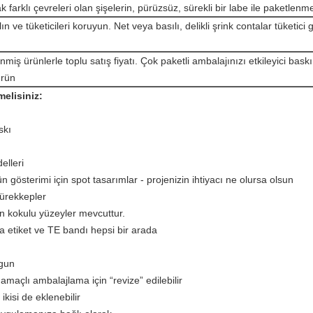
k farklı çevreleri olan şişelerin, pürüzsüz, sürekli bir labe ile paketlenm
ın ve tüketicileri koruyun.
Net veya basılı, delikli şrink contalar tüketici g
nmiş ürünlerle toplu satış fiyatı.
Çok paketli ambalajınızı etkileyici baskı
ürün
melisiniz:
skı
elleri
gösterimi için spot tasarımlar - projenizin ihtiyacı ne olursa olsun
mürekkepler
 kokulu yüzeyler mevcuttur.
ka etiket ve TE bandı hepsi bir arada
ygun
maçlı ambalajlama için “revize” edilebilir
ikisi de eklenebilir