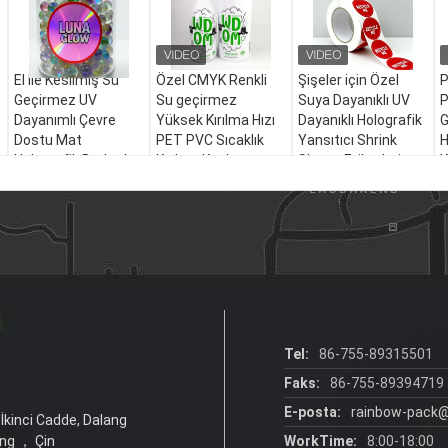
El İle Kesilmiş Su
Özel CMYK Renkli
Şişeler için Özel
P
Geçirmez UV
Su geçirmez
Suya Dayanıklı UV
P
Dayanımlı Çevre
Yüksek Kırılma Hızı
Dayanıklı Holografik
G
Dostu Mat
PET PVC Sıcaklık
Yansıtıcı Shrink
H
Holografik Barkod
Kırılma Kaplama
Sleeve Etiketleri
K
Yapışkanlı Vinil
Etiketleri Cam
Y
Etiketler El Sanatları
Şişeler için
E
Endüstriyel İçin
E
Tel:
86-755-89315501
Faks:
86-755-89394719
E-posta:
rainbow-pack
 İkinci Cadde, Dalang
ng ， Çin
WorkTime:
8:00-18:00