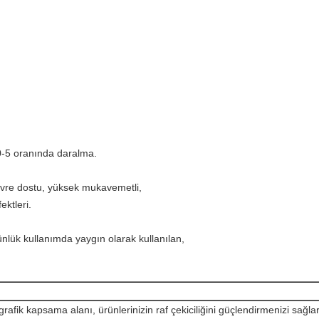
0-5 oranında daralma.
çevre dostu, yüksek mukavemetli,
ktleri.
lük kullanımda yaygın olarak kullanılan,
afik kapsama alanı, ürünlerinizin raf çekiciliğini güçlendirmenizi sağlar