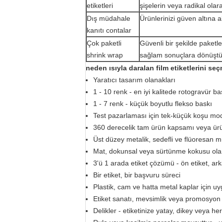
etiketleri
şişelerin veya radikal olara
Dış müdahale
Ürünlerinizi güven altına al
kanıtı contalar
Çok paketli
Güvenli bir şekilde paketle
shrink wrap
sağlam sonuçlara dönüşt
neden ısıyla daralan film etiketlerini seç
Yaratıcı tasarım olanakları
1 - 10 renk - en iyi kalitede rotogravür ba
1 - 7 renk - küçük boyutlu flekso baskı
Test pazarlaması için tek-küçük koşu mod
360 derecelik tam ürün kapsamı veya ürün 
Üst düzey metalik, sedefli ve flüoresan 
Mat, dokunsal veya sürtünme kokusu olan
3'ü 1 arada etiket çözümü - ön etiket, ar
Bir etiket, bir başvuru süreci
Plastik, cam ve hatta metal kaplar için u
Etiket sanatı, mevsimlik veya promosyon a
Delikler - etiketinize yatay, dikey veya her 