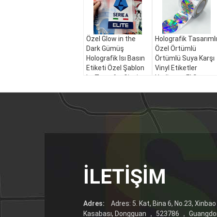
Özel Glow in the
Holografik Tasarımlı
Dark Gümüş
Özel Örtümlü
Holografik Isı Basın
Örtümlü Suya Karşı
Etiketi Özel Şablon
Vinyl Etiketler
Isı Transfer Giysi
Hediye ve El Sanatı
Dikkate Alıcı
için OEM Marka
Yapıştırıcı Etiketler
İLETIŞIM
Adres:
Adres: 5. Kat, Bina 6, No.23, Xinbao
Kasabası, Dongguan ， 523786 ， Guangdo