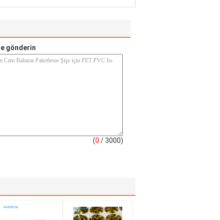
e gönderin
(
0
/ 3000)