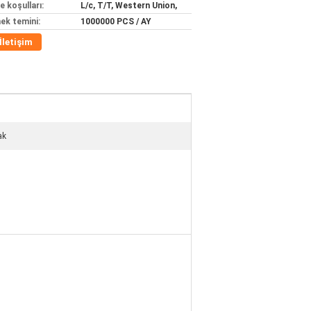
 koşulları:
L/c, T/T, Western Union,
ek temini:
1000000 PCS / AY
İletişim
ak