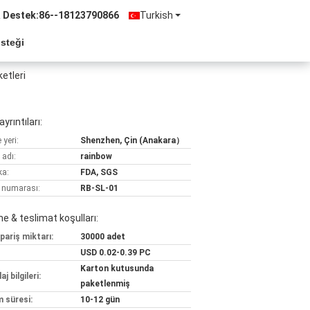
& Destek:
86--18123790866
Turkish
Isteği
etleri
yrıntıları:
yeri:
Shenzhen, Çin (Anakara）
 adı:
rainbow
ka:
FDA, SGS
 numarası:
RB-SL-01
 & teslimat koşulları:
pariş miktarı:
30000 adet
USD 0.02-0.39 PC
Karton kutusunda
j bilgileri:
paketlenmiş
m süresi:
10-12 gün