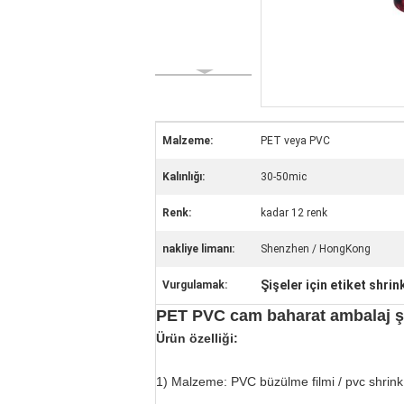
Malzeme:
PET veya PVC
Kalınlığı:
30-50mic
Renk:
kadar 12 renk
nakliye limanı:
Shenzhen / HongKong
Şişeler için etiket shrin
Vurgulamak:
PET PVC cam baharat ambalaj şişe
Ürün özelliği:
1) Malzeme: PVC büzülme filmi / pvc shrink et