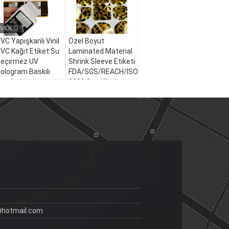
VC Yapışkanlı Vinil
Özel Boyut
VC Kağıt Etiket Su
Laminated Material
eçirmez UV
Shrink Sleeve Etiketi
ologram Baskılı
FDA/SGS/REACH/ISO9001:
endinden
2008 Sertifikalı
apışkanlı Rulo
Yapışkan Etiket
tiket Ambalaj
tiketleri
@hotmail.com