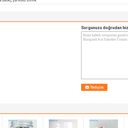
e baskı
şal kollu shrink
Sorgunuzu doğrudan biz