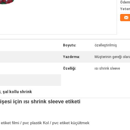
Ödeme
Yeten
Boyutu:
özelleştirilmiş
Yazdırma:
Müşterinin gereği olar
Özelliği:
ısı shrink sleeve
k
şal kollu shrink
,
si için ısı shrink sleeve etiketi
iket filmi / pvc plastik Kol / pvc etiket küçültmek