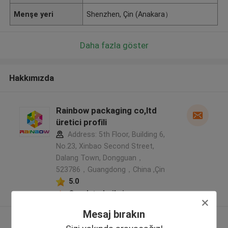
Menşe yeri
Shenzhen, Çin (Anakara）
Daha fazla göster
Hakkımızda
Rainbow packaging co,ltd
üretici profili
Address: 5th Floor, Building 6,
No.23, Xinbao Second Street,
Dalang Town, Dongguan，
523786，Guangdong，China ,Çin
5.0
Onaylı tedarikçi
Mesaj bırakın
Daha fazla göster