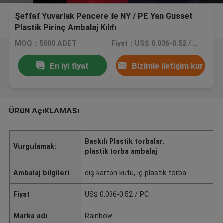
Şeffaf Yuvarlak Pencere ile NY / PE Yan Gusset
Plastik Pirinç Ambalaj Kılıfı
MOQ：5000 ADET
Fiyat：US$ 0.036-0.52 / PC
En iyi fiyat
Bizimle iletişim kur
ÜRüN AçıKLAMASı
Baskılı Plastik torbalar
,
Vurgulamak:
plastik torba ambalaj
Ambalaj bilgileri
dış karton kutu, iç plastik torba
Fiyat
US$ 0.036-0.52 / PC
Marka adı
Rainbow