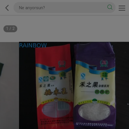
1
/
2