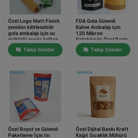
Bizimle İletişim
Özel Logo Matt Finish
FDA Gıda Güvenli
yeniden kilitlenebilir
Kahve Ambalajı için
gıda ambalajı için ısı
120 Mikron
Haberler
mühürlü ayağa kalkan
Kalınlığında Özel Baskı
poşet
Stand Up Pocket
Talep Gönder
Talep Gönder
Davalar
Bir İndirim İste
Plastik Ambalaj paketleri
Snack çanta ambalaj
Özel Boyut ve Güvenli
Özel Dijital Baskı Kraft
emzik torba ambalaj
Paketleme İçin Isı
Kağıt Sıcaklık Mühürü