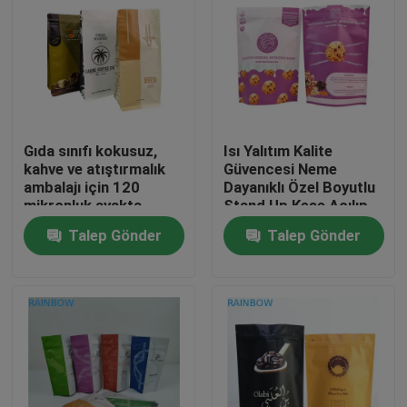
Gıda sınıfı kokusuz,
Isı Yalıtım Kalite
kahve ve atıştırmalık
Güvencesi Neme
ambalajı için 120
Dayanıklı Özel Boyutlu
mikronluk ayakta
Stand Up Kese Açılıp
duran poşet
Kapanabilir Gıda
Talep Gönder
Talep Gönder
Torbası
Evde
Ürün
Bizim Hakkımızda