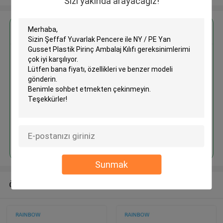
Sizi yakında arayacağız!
En İyi Fiyatı Alın
Şeffaf Yuvarlak Pencere ile NY /
PE Yan Gusset Plastik Pirinç
Ambalaj Kılıfı
Devam et
Sunmak
Önerilen Ürünler