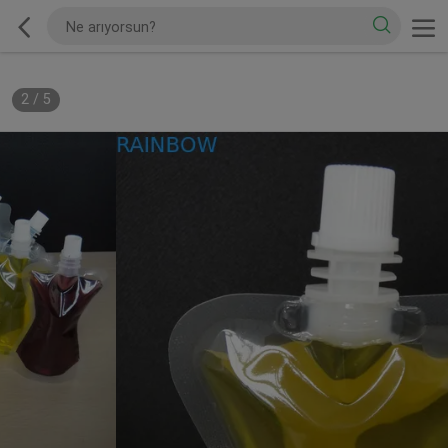
2
/
5