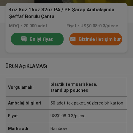
4oz 8oz 16oz 32oz PA / PE Şarap Ambalajında ​​
Şeffaf Borulu Çanta
MOQ：20.000 adet
Fiyat：US$0.08-0.3/piece
En iyi fiyat
Bizimle iletişim kur
ÜRüN AçıKLAMASı
plastik fermuarlı kese
,
Vurgulamak:
stand up pouches
Ambalaj bilgileri
50 adet tek paket, yüzlerce bir karton
Fiyat
US$0.08-0.3/piece
Marka adı
Rainbow