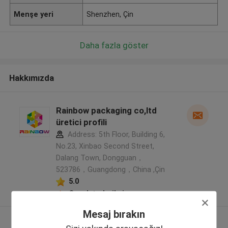
Menşe yeri
Shenzhen, Çin
Daha fazla göster
Hakkımızda
Rainbow packaging co,ltd
üretici profili
Address: 5th Floor, Building 6,
No.23, Xinbao Second Street,
Dalang Town, Dongguan，
523786，Guangdong，China ,Çin
5.0
Onaylı tedarikçi
Mesaj bırakın
Daha fazla göster