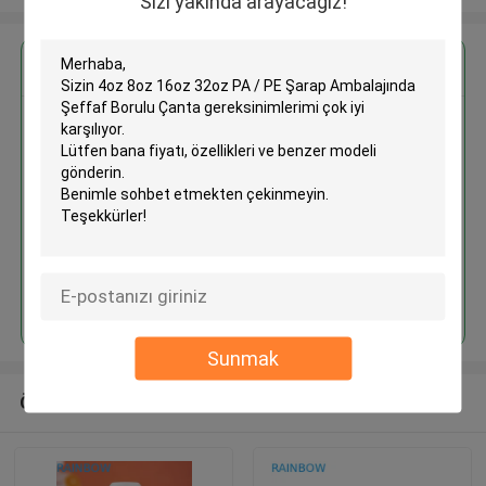
Sizi yakında arayacağız!
En İyi Fiyatı Alın
4oz 8oz 16oz 32oz PA / PE
Şarap Ambalajında ​​Şeffaf Borulu
Çanta
Devam et
Sunmak
Önerilen Ürünler