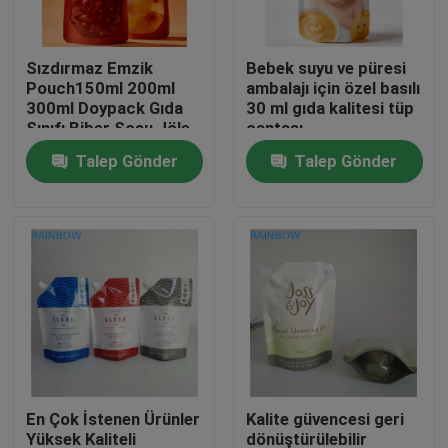
Bizimle İletişim
Sızdırmaz Emzik
Bebek suyu ve püresi
Pouch150ml 200ml
ambalajı için özel basılı
300ml Doypack Gıda
30 ml gıda kalitesi tüp
Haberler
Sınıfı Biber Sosu Jöle
çantası
Suyu Bebek Maması
Talep Gönder
Talep Gönder
Çantası Stand Up
Davalar
Emzik Kese
Bir İndirim İste
Plastik Ambalaj paketleri
Snack çanta ambalaj
En Çok İstenen Ürünler
Kalite güvencesi geri
emzik torba ambalaj
Yüksek Kaliteli
dönüştürülebilir