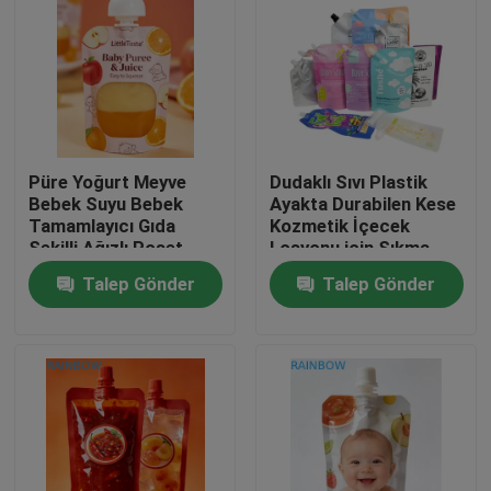
Püre Yoğurt Meyve
Dudaklı Sıvı Plastik
Bebek Suyu Bebek
Ayakta Durabilen Kese
Tamamlayıcı Gıda
Kozmetik İçecek
Şekilli Ağızlı Poşet
Losyonu için Sıkma
Plastik Torba İçin Özel
Ambalaj Torbası
Talep Gönder
Talep Gönder
Ağızlı Poşet 30ml
Evde
Ürün
Bizim Hakkımızda