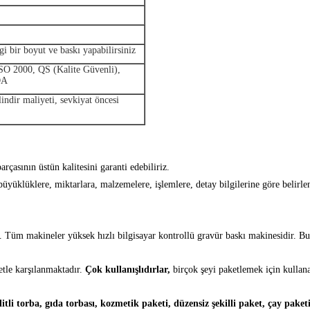
gi bir boyut ve baskı yapabilirsiniz
ISO 2000, QS (Kalite Güvenli),
DA
ndir maliyeti, sevkiyat öncesi
arçasının üstün kalitesini garanti edebiliriz.
 büyüklüklere, miktarlara, malzemelere, işlemlere, detay bilgilerine göre belirlen
.
Tüm makineler yüksek hızlı bilgisayar kontrollü gravür baskı makinesidir. Bund
tle karşılanmaktadır.
Çok kullanışlıdırlar,
birçok şeyi paketlemek için kullanab
litli torba, gıda torbası, kozmetik paketi, düzensiz şekilli paket, çay pake