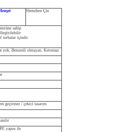
Menşei
Shenzhen Çin
ömrüne sahip
eştirilebilir
torbalar içindir.
tat yok, Benzenli olmayan, Ketonsuz
ar
m geçirmez / çekici tasarım
anılır
PE yapısı ile