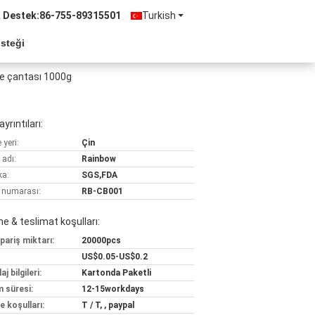
& Destek:
86-755-89315501
Turkish
Isteği
me çantası 1000g
yrıntıları:
yeri:
Çin
 adı:
Rainbow
ka:
SGS,FDA
 numarası:
RB-CB001
 & teslimat koşulları:
pariş miktarı:
20000pcs
US$0.05-US$0.2
j bilgileri:
Kartonda Paketli
m süresi:
12-15workdays
 koşulları:
T / T, , paypal