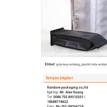
,
Etiket:
gıda kese ambalaj
plastik torba ambal
İletişim bilgileri
Rainbow packaging co,ltd
İlgili kişi:
Mr. Alex Huang
Tel:
0086 755 89315501 /
18688718622
Faks:
86-755-89394719