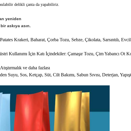
ılabilir delikli çanta da yapabiliriz.
man yeniden
bir askıya asın.
, Patates Krakeri, Baharat, Çorba Tozu, Sebze, Çikolata, Sarsıntılı, Ev
tri Kullanımı İçin Katı İçindekiler: Çamaşır Tozu, Çim Yabancı Ot K
tıştırmalık ve daha fazlası
den Suyu, Sos, Ketçap, Süt, Cilt Bakımı, Sabun Sıvısı, Deterjan, Yap