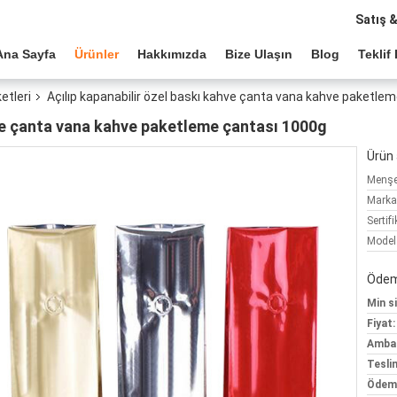
Satış 
Ana Sayfa
Ürünler
Hakkımızda
Bize Ulaşın
Blog
Teklif 
etleri
Açılıp kapanabilir özel baskı kahve çanta vana kahve paketle
hve çanta vana kahve paketleme çantası 1000g
Ürün a
Menşe 
Marka
Sertifi
Model
Ödeme
Min si
Fiyat:
Ambala
Tesli
Ödeme