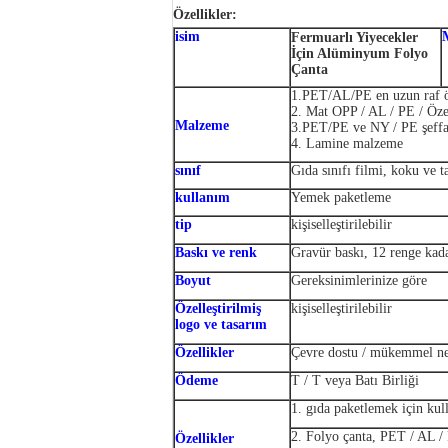
Özellikler:
isim
Fermuarlı Yiyecekler
İçin Alüminyum Folyo
Çanta
1.PET/AL/PE en uzun raf 
2. Mat OPP / AL / PE / Özell
Malzeme
3.PET/PE ve NY / PE şeffaf 
4. Lamine malzeme
sınıf
Gıda sınıfı filmi, koku ve 
kullanım
Yemek paketleme
tip
kişiselleştirilebilir
Baskı ve renk
Gravür baskı, 12 renge kad
Boyut
Gereksinimlerinize göre
Özelleştirilmiş
kişiselleştirilebilir
logo ve tasarım
Özellikler
Çevre dostu / mükemmel ne
Ödeme
T / T veya Batı Birliği
1. gıda paketlemek için kull
2. Folyo çanta, PET / AL / 
Özellikler