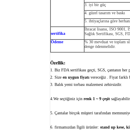
3. iyi bir güç
4. güzel tasarım ve baskı
5. ihtiyaçlarına göre herhan
İhracat lisansı, ISO 9001, 
sertifika
Sağlık Sertifikası, SGS, F
Ödeme
% 30 mevduat ve toplam sili
denge ödenmelidir.
Özellik:
1. Biz FDA sertifikası geçti, SGS,
çantanın her p
2. Size
en uygun fiyatı
vereceğiz
.
Fiyat farklı
3. Balık yemi torbası malzemesi zehirsizdir.
4.We seçtiğiniz için
renk 1 ~ 9 çeşit
sağlayabilir
5. Çantalar birçok müşteri tarafından memnuniye
6. firmamızdan İlgili ürünler:
stand up kese, ki