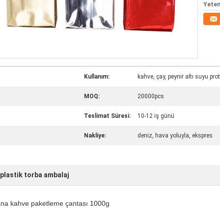
Yeten
Kullanım:
kahve, çay, peynir altı suyu prot
MOQ:
20000pcs
Teslimat Süresi:
10-12 iş günü
Nakliye:
deniz, hava yoluyla, ekspres
plastik torba ambalaj
 vana kahve paketleme çantası 1000g